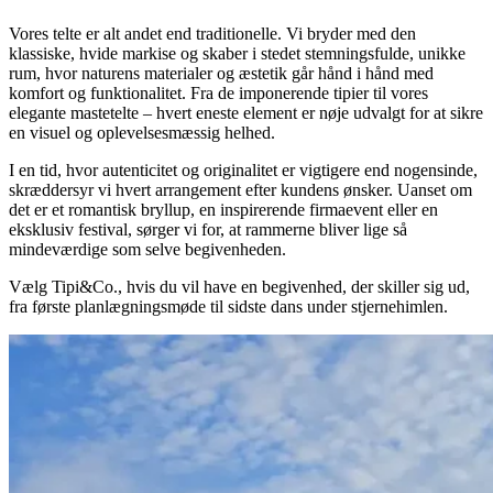
Vores telte er alt andet end traditionelle. Vi bryder med den
klassiske, hvide markise og skaber i stedet stemningsfulde, unikke
rum, hvor naturens materialer og æstetik går hånd i hånd med
komfort og funktionalitet. Fra de imponerende tipier til vores
elegante mastetelte – hvert eneste element er nøje udvalgt for at sikre
en visuel og oplevelsesmæssig helhed.
I en tid, hvor autenticitet og originalitet er vigtigere end nogensinde,
skræddersyr vi hvert arrangement efter kundens ønsker. Uanset om
det er et romantisk bryllup, en inspirerende firmaevent eller en
eksklusiv festival, sørger vi for, at rammerne bliver lige så
mindeværdige som selve begivenheden.
Vælg Tipi&Co., hvis du vil have en begivenhed, der skiller sig ud,
fra første planlægningsmøde til sidste dans under stjernehimlen.